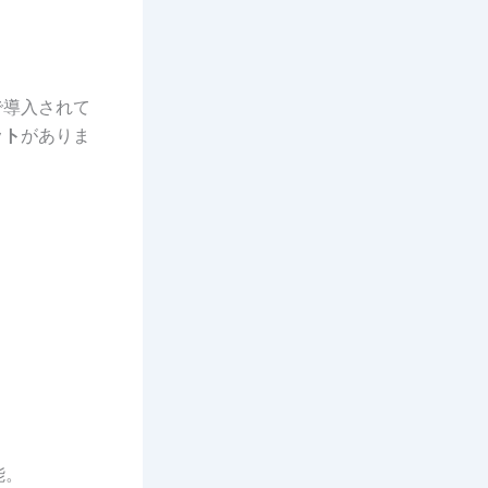
で導入されて
ット
がありま
能。