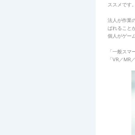
ススメです
法人が作業
ばれること
個人がゲーム
「一般スマ
「VR／MR