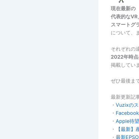
現在最新の
代表的なVR
スマートグ
について、
それぞれの
2022年時
掲載してい
ぜひ最後ま
最新更新記
・
Vuzix
・
Faceb
・
Apple
・
【最新】
・
最新EPS