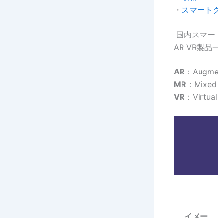
・
スマートグ
国内スマー
AR VR製
AR
：Augme
MR
：Mix
VR
：Virt
イメー