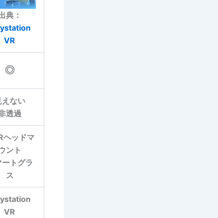
出典：
ystation
VR
◎
見えない
非透過
Rヘッドマ
ウント
マートグラ
ス
ystation
VR