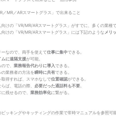
R／MR／ARスマートグラス」で出来ること
向けの「VR/MR/ARスマートグラス」がすでに、多くの業種
向けの「VR/MR/ARスマートグラス」には下記のような
メリ
リーなので、両手を使えて
仕事に集中
できる。
イムに遠隔支援
が可能。
るので、
業務報告代わりに導入
できる。
ルの業務者の方法を
瞬時に共有
できる。
を取得すれば、スマホなしで
位置確認
ができる。
話ならば、電話の際、
必要だった通話料も不要
。
常に残せるので、
業務効率化
に繋がる。
のピッキングやキッティングの作業で常時マニュアルを参照可