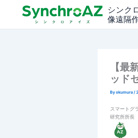
内
シンク
容
像遠隔
を
ス
キ
ッ
プ
【最新
ッド
By
okumura
/
スマートグ
研究所所長