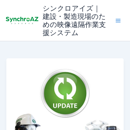
内
シンクロアイズ｜
容
建設・製造現場のた
を
めの映像遠隔作業支
ス
援システム
キ
ッ
プ