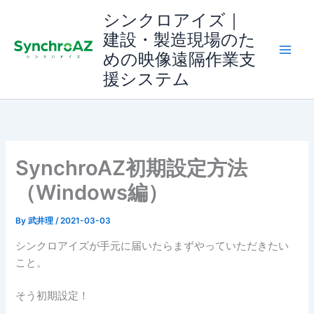
内
シンクロアイズ｜
容
建設・製造現場のた
を
めの映像遠隔作業支
ス
援システム
キ
ッ
プ
SynchroAZ初期設定方法
（Windows編）
By
武井理
/
2021-03-03
シンクロアイズが手元に届いたらまずやっていただきたい
こと。
そう初期設定！