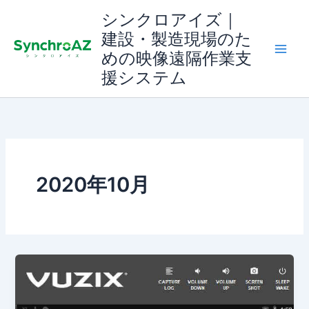
内
シンクロアイズ｜
容
建設・製造現場のた
を
めの映像遠隔作業支
ス
援システム
キ
ッ
プ
2020年10月