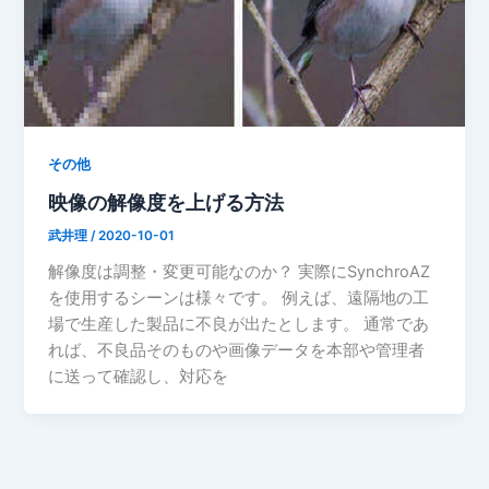
その他
映像の解像度を上げる方法
武井理
/
2020-10-01
解像度は調整・変更可能なのか？ 実際にSynchroAZ
を使用するシーンは様々です。 例えば、遠隔地の工
場で生産した製品に不良が出たとします。 通常であ
れば、不良品そのものや画像データを本部や管理者
に送って確認し、対応を