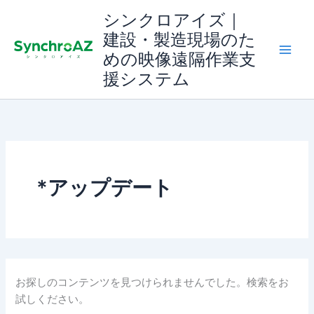
検
内
シンクロアイズ｜
索
容
対
建設・製造現場のた
を
象:
めの映像遠隔作業支
ス
援システム
キ
ッ
プ
*アップデート
お探しのコンテンツを見つけられませんでした。検索をお
試しください。