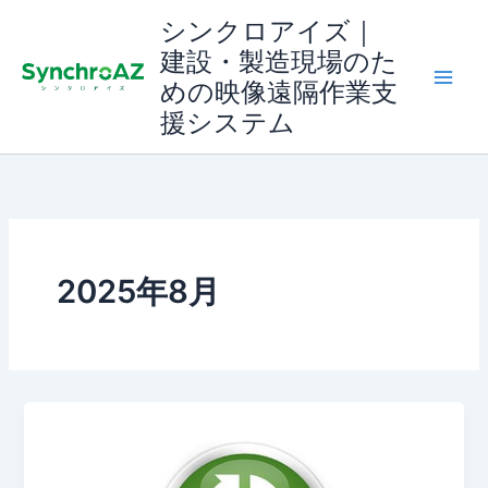
内
シンクロアイズ｜
容
建設・製造現場のた
を
めの映像遠隔作業支
ス
援システム
キ
ッ
プ
2025年8月