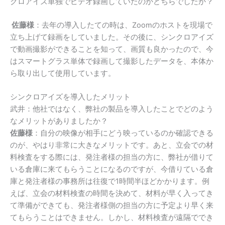
クロアイズ単独でビデオ録画していたのかどちらでしたか？
佐藤様
：去年の導入したての時は、
Zoom
のホストを現場で
立ち上げて録画をしていました。その後に、シンクロアイズ
で動画撮影ができることを知って、画質も良かったので、今
はスマートグラス単体で録画して撮影したデータを、本体か
ら取り出して使用しています。
シンクロアイズを導入したメリット
武井：他社ではなく、弊社の製品を導入したことでどのよう
なメリットがありましたか？
佐藤様
：自分の映像が相手にどう映っているのか確認できる
のが、やはり非常に大きなメリットです。あと、立会での材
料検査をする際には、発注者様の担当の方に、弊社が借りて
いる倉庫に来てもらうことになるのですが、今借りている倉
庫と発注者様の事務所は往復で
1
時間半ほどかかります。例
えば、立会の材料検査の時間を決めて、材料が早く入ってき
て準備ができても、発注者様側の担当の方に予定より早く来
てもらうことはできません。しかし、材料検査が遠隔ででき