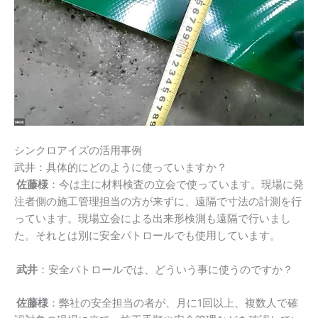
シンクロアイズの活用事例
武井：具体的にどのように使っていますか？
佐藤様
：今は主に材料検査の立会で使っています。現場に発
注者側の施工管理担当の方が来ずに、遠隔で寸法の計測を行
っています。現場立会による出来形検測も遠隔で行いまし
た。それとは別に安全パトロールでも使用しています。
武井
：安全パトロールでは、どういう事に使うのですか？
佐藤様
：弊社の安全担当の者が、月に
1
回以上、複数人で確