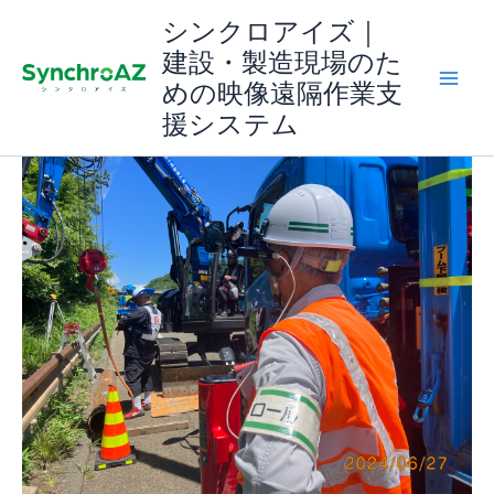
内
シンクロアイズ｜
容
建設・製造現場のた
を
めの映像遠隔作業支
ス
援システム
キ
ッ
プ