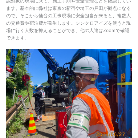
認対象の現場に来て、施工手順や安全管理などを確認してい
ます。基本的に弊社は東京の新宿や埼玉の戸田が拠点になる
ので、そこから仙台の工事現場に安全担当が来ると、複数人
の交通費や宿泊費が発生します。シンクロアイズを使うと現
場に行く人数を抑えることができ、他の人達は
Zoom
で確認
できます。