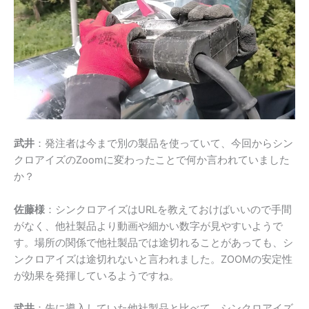
武井
：発注者は今まで別の製品を使っていて、今回からシン
クロアイズの
Zoom
に変わったことで何か言われていました
か？
佐藤様
：シンクロアイズは
URL
を教えておけばいいので手間
がなく、他社製品より動画や細かい数字が見やすいようで
す。場所の関係で他社製品では途切れることがあっても、シ
ンクロアイズは途切れないと言われました。
ZOOM
の安定性
が効果を発揮しているようですね。
武井
：先に導入していた他社製品と比べて、シンクロアイズ