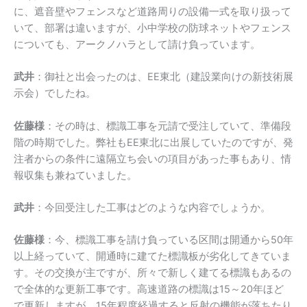
に、遮音壁やフェンスなど道路周りの設備一式を取り扱って
いて、部署は違いますが、小中学校の防球ネットやフェンス
についても、アークノハラとして請け負っています。
武井
：御社と出会ったのは、
EE
東北（建設業向けの新技術展
示会）でしたね。
佐藤様
：その時は、標識工事を元請で受注していて、準備段
階の時期でした。弊社も
EE
東北に出展していたのですが、発
注者からの条件に遠隔立ち会いの項目があった事もあり、情
報収集も兼ねていました。
武井
：今回受注した工事はどのような内容でしょうか。
佐藤様
：今、標識工事を請け負っている区間は開通から
50
年
以上経っていて、開通時に建てた標識板が劣化してきていま
す。その交換が主ですが、所々で新しく建てる標識もあるの
で全体的な更新工事です。高速道路の標識は
15
～
20
年ほど
で更新しますが、
15
年程度経過すると反射の機能が落ちたり