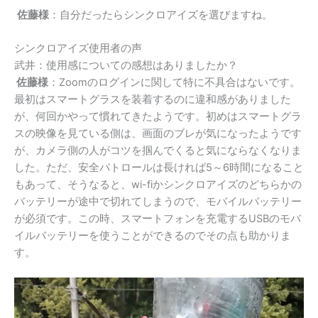
佐藤様
：自分だったらシンクロアイズを選びますね。
シンクロアイズ使用者の声
武井：使用感についての感想はありましたか？
佐藤様
：
Zoom
のログインに関して特に不具合はないです。
最初はスマートグラスを装着するのに違和感がありました
が、何回かやって慣れてきたようです。初めはスマートグラ
スの映像を見ている側は、画面のブレが気になったようです
が、カメラ側の人がコツを掴んでくると気にならなくなりま
した。ただ、安全パトロールは長ければ
5
～
6
時間になること
もあって、そうなると、
wi-fi
かシンクロアイズのどちらかの
バッテリーが途中で切れてしまうので、モバイルバッテリー
が必須です。この時、スマートフォンを充電する
USB
のモバ
イルバッテリーを使うことができるのでその点も助かりま
す。