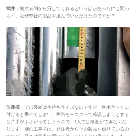
武井
：発注者側から貸してくれるという話があったにも関わ
らず、なぜ弊社の製品を選んでいただけたのですか？
佐藤様
：その製品は手持ちサイズなのですが、胸ポケットに
付けると垂れてしまい、画角をモニターで確認しようとする
と片手がふさがってしまうので、
1
人では検測ができなくな
ります。別の工事では、発注者からその製品を借りているの