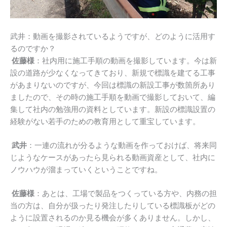
武井：動画を撮影されているようですが、どのように活用す
るのですか？
佐藤様
：社内用に施工手順の動画を撮影しています。今は新
設の道路が少なくなってきており、新規で標識を建てる工事
があまりないのですが、今回は標識の新設工事が数箇所あり
ましたので、その時の施工手順を動画で撮影しておいて、編
集して社内の勉強用の資料としています。新設の標識設置の
経験がない若手のための教育用として重宝しています。
武井
：一連の流れが分るような動画を作っておけば、将来同
じようなケースがあったら見られる動画資産として、社内に
ノウハウが溜まっていくということですね。
佐藤様
：あとは、工場で製品をつくっている方や、内務の担
当の方は、自分が扱ったり発注したりしている標識板がどの
ように設置されるのか見る機会が多くありません。しかし、