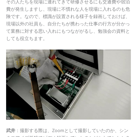
その人たちを現場に連れてきて研修させるにも交通費や宿泊
費が発生しますし、現場に不慣れな人を現場に入れるのも危
険です。なので、標識が設置される様子を録画しておけば、
現場以外の社員も、自分たちが携わった仕事の行方が分かっ
て業務に対する思い入れにもつなががるし、勉強会の資料と
しても役立ちます。
武井
：撮影する際は、
Zoom
として撮影していたのか、シン