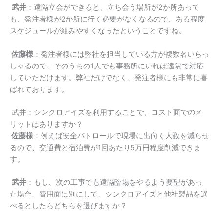
武井
：遠隔立会ができると、立ち会う場所が
2
か所あって
も、発注者様が
2
か所に行く必要がなくなるので、ある程度
スケジュールが組みやすくなったということですね。
佐藤様
：発注者様には弊社を担当している方が複数名いらっ
しゃるので、そのうちの
1
人でも事務所にいれば遠隔で対応
していただけます。弊社だけでなく、発注者様にも非常に喜
ばれております。
武井：シンクロアイズを利用することで、コスト面でのメ
リットはありますか？
佐藤様
：例えば安全パトロールで現場に出向く人数を減らせ
るので、交通費と宿泊費が
1
回あたり
5
万円程度削減できま
す。
武井
：もし、次の工事でも遠隔臨場をやるよう要望があっ
た場合、費用面は別にして、シンクロアイズと他社製品を選
べるとしたらどちらを選びますか？