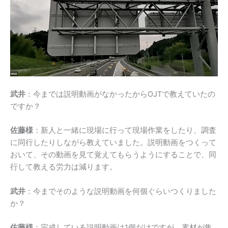
武井
：今までは説明動画がなかったからOJTで教えていたの
ですか？
佐藤様
：新人と一緒に現場に行って現場作業をしたり、調査
に同行したりしながら教えていました。説明動画をつくって
おいて、その動画を見て覚えてもらうようにすることで、同
行して教える労力は減ります。
武井
：今までそのような説明動画を何個ぐらいつくりました
か？
佐藤様
：完成している説明動画は1個だけですが、素材が集