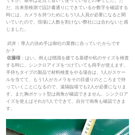
ですが、基本は定点で置いて使っているとの事でした。た
だ、出来形検測で設計書通りにできているか数字を確認する
時には、カメラを持つためにもう
1
人人員が必要になると聞
いていたので、現場に人数を割けない弊社には合わないと感
じました。
武井：導入の決め手は御社の業務に合っていたからです
か？
佐藤様
：はい。例えば標識を建てる基礎や杭のサイズを検査
する時に、シンクロアイズをつけていても両手が使えます。
手持ちタイプの製品で材料検査をやる場合は、1人がスケー
ルを当てて、もう1人がカメラをその目盛りのところまで持
っていくことになるので、遠隔臨場でも2人が必要になりま
す。また胸ポケット型は画角が確認できません。シンクロア
イズを使えばそれが1人でできて、自分で画角も確認できま
す。