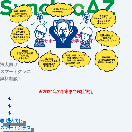
トライアル期間開放中！
無償サポート＆最新事例共有！
法人向け
スマートグラス
無料相談！
※2021年
?
月末まで5社限定
法人向け
スマートグラス