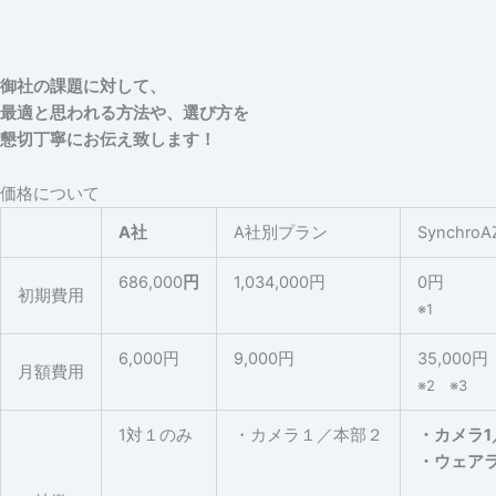
御社の課題に対して、
最適と思われる方法や、選び方を
懇切丁寧にお伝え致します！
価格について
A社
A社別プラン
SynchroA
686,000
円
1,034,000円
0円
初期費用
※1
6,000円
9,000円
35,000円
月額費用
※2 ※3
1対１のみ
・カメラ１／本部２
・カメラ1
・ウェアラ